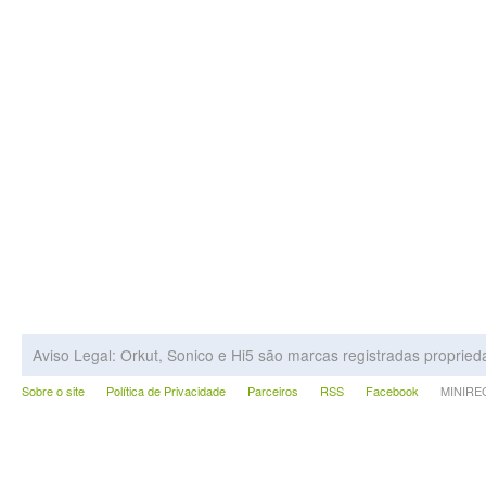
Aviso Legal: Orkut, Sonico e Hi5 são marcas registradas proprie
Sobre o site
Política de Privacidade
Parceiros
RSS
Facebook
MINIRECA