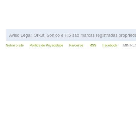
Aviso Legal: Orkut, Sonico e Hi5 são marcas registradas proprie
Sobre o site
Política de Privacidade
Parceiros
RSS
Facebook
MINIRECA