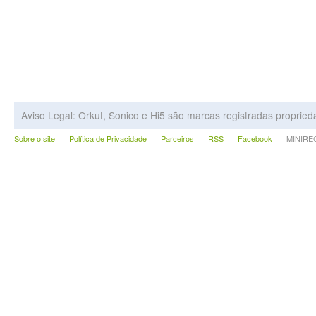
Aviso Legal: Orkut, Sonico e Hi5 são marcas registradas proprie
Sobre o site
Política de Privacidade
Parceiros
RSS
Facebook
MINIRECA