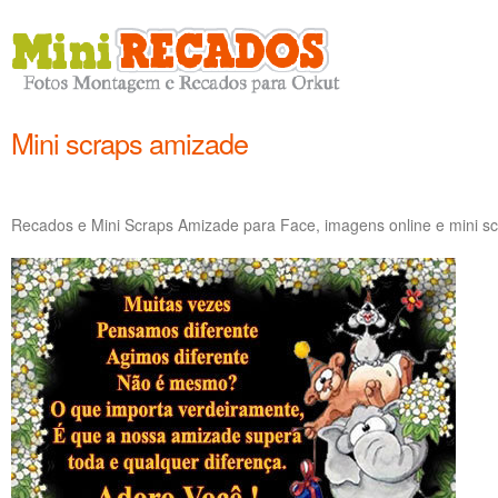
Mini scraps amizade
Recados e Mini Scraps Amizade para Face, imagens online e mini s