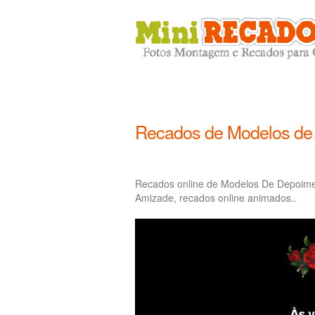
Recados de Modelos de
Recados online de Modelos De Depoim
Amizade, recados online animados..