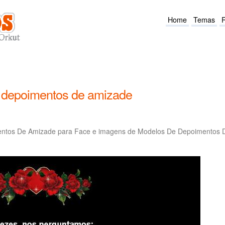
Home
Temas
 depoimentos de amizade
entos De Amizade para Face e imagens de Modelos De Depoimentos 