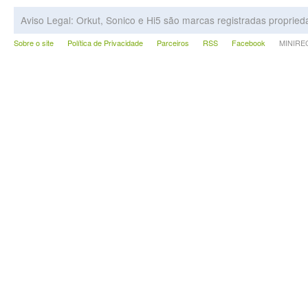
Aviso Legal: Orkut, Sonico e Hi5 são marcas registradas proprie
Sobre o site
Política de Privacidade
Parceiros
RSS
Facebook
MINIRECA