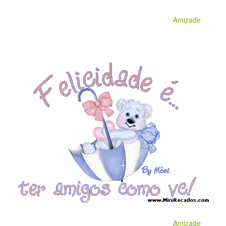
Amizade
Amizade