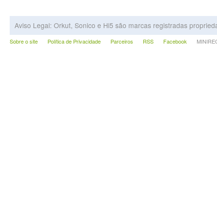
Aviso Legal: Orkut, Sonico e Hi5 são marcas registradas proprie
Sobre o site
Política de Privacidade
Parceiros
RSS
Facebook
MINIRECA