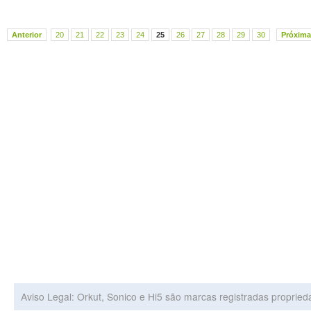
Anterior
20
21
22
23
24
25
26
27
28
29
30
Próxima
Aviso Legal: Orkut, Sonico e Hi5 são marcas registradas proprie