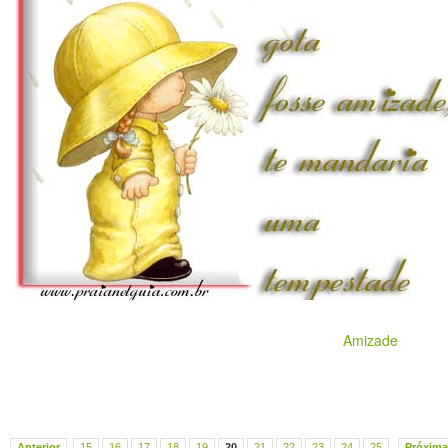
Amizade
Anterior
15
16
17
18
19
20
21
22
23
24
25
Próxima