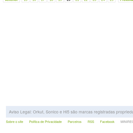
Aviso Legal: Orkut, Sonico e Hi5 são marcas registradas proprie
Sobre o site
Política de Privacidade
Parceiros
RSS
Facebook
MINIRECA