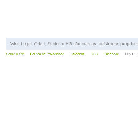
Aviso Legal: Orkut, Sonico e Hi5 são marcas registradas proprie
Sobre o site
Política de Privacidade
Parceiros
RSS
Facebook
MINIRECA