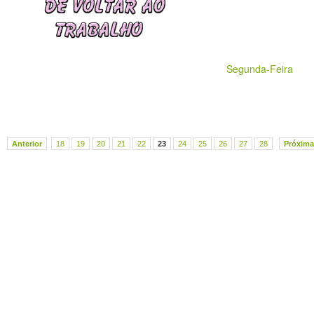
Segunda-Feira
Anterior
18
19
20
21
22
23
24
25
26
27
28
Próxima