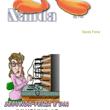
Sexta Feira