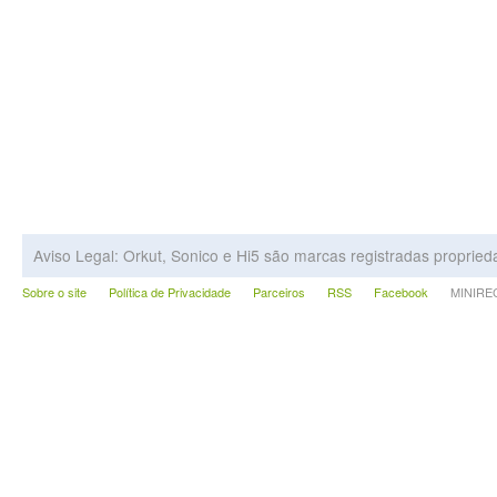
Aviso Legal: Orkut, Sonico e Hi5 são marcas registradas proprie
Sobre o site
Política de Privacidade
Parceiros
RSS
Facebook
MINIRECA