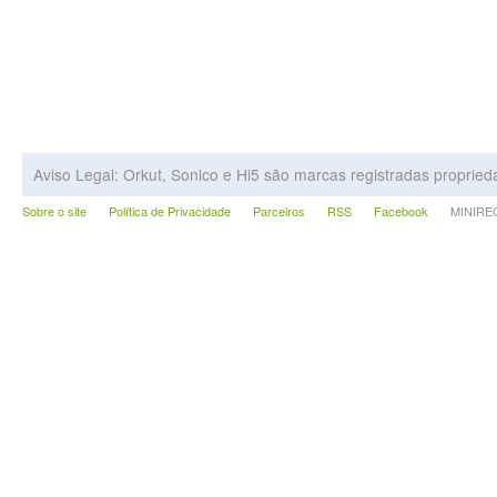
Aviso Legal: Orkut, Sonico e Hi5 são marcas registradas proprie
Sobre o site
Política de Privacidade
Parceiros
RSS
Facebook
MINIRECA