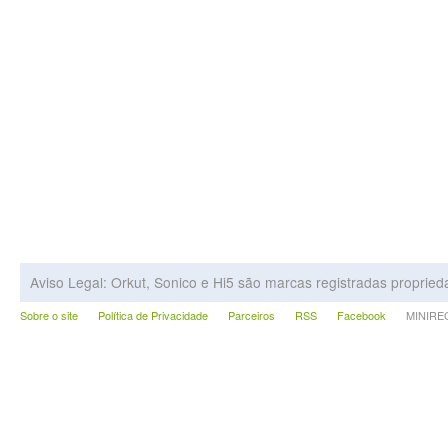
Aviso Legal: Orkut, Sonico e Hi5 são marcas registradas proprie
Sobre o site
Política de Privacidade
Parceiros
RSS
Facebook
MINIRECA