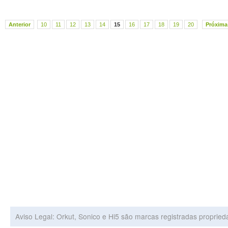
Anterior
10
11
12
13
14
15
16
17
18
19
20
Próxima
Aviso Legal: Orkut, Sonico e Hi5 são marcas registradas proprie