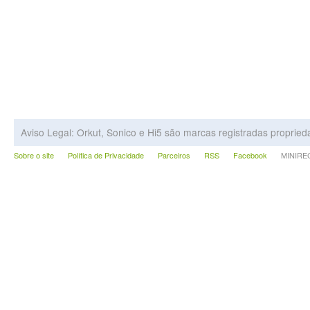
Aviso Legal: Orkut, Sonico e Hi5 são marcas registradas proprie
Sobre o site
Política de Privacidade
Parceiros
RSS
Facebook
MINIRECA