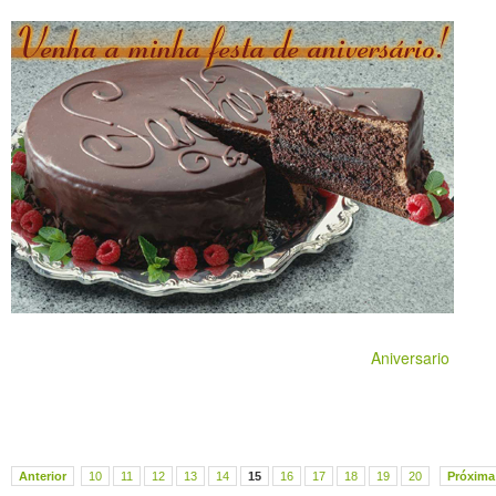
Aniversario
Anterior
10
11
12
13
14
15
16
17
18
19
20
Próxima