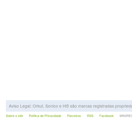
Aviso Legal: Orkut, Sonico e Hi5 são marcas registradas proprie
Sobre o site
Política de Privacidade
Parceiros
RSS
Facebook
MINIRECA