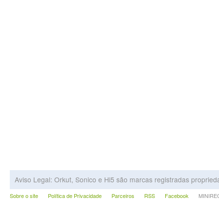
Aviso Legal: Orkut, Sonico e Hi5 são marcas registradas proprie
Sobre o site
Política de Privacidade
Parceiros
RSS
Facebook
MINIRECA