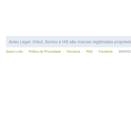
Aviso Legal: Orkut, Sonico e Hi5 são marcas registradas proprie
Sobre o site
Política de Privacidade
Parceiros
RSS
Facebook
MINIRECA