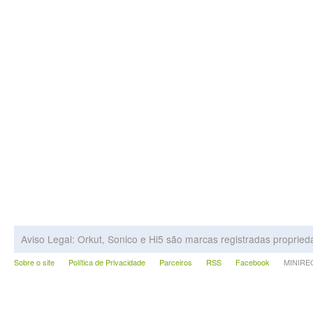
Aviso Legal: Orkut, Sonico e Hi5 são marcas registradas proprie
Sobre o site
Política de Privacidade
Parceiros
RSS
Facebook
MINIRECA