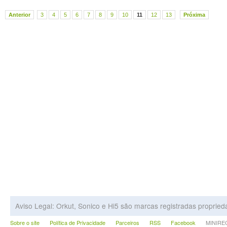
Anterior
3
4
5
6
7
8
9
10
11
12
13
Próxima
Aviso Legal: Orkut, Sonico e Hi5 são marcas registradas proprie
Sobre o site
Política de Privacidade
Parceiros
RSS
Facebook
MINIRECA