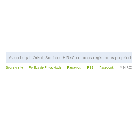
Aviso Legal: Orkut, Sonico e Hi5 são marcas registradas proprie
Sobre o site
Política de Privacidade
Parceiros
RSS
Facebook
MINIRECA