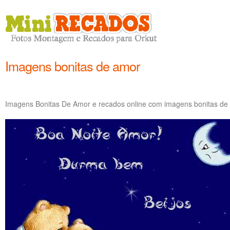
Imagens bonitas de amor
Imagens Bonitas De Amor e recados online com imagens bonitas de