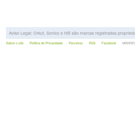
Aviso Legal: Orkut, Sonico e Hi5 são marcas registradas proprie
Sobre o site
Política de Privacidade
Parceiros
RSS
Facebook
MINIRECA