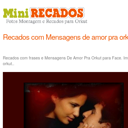
Recados com Mensagens de amor pra ork
Recados com frases e Mensagens De Amor Pra Orkut para Face. I
orkut..