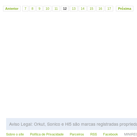
Anterior
7
8
9
10
11
12
13
14
15
16
17
Próxima
Aviso Legal: Orkut, Sonico e Hi5 são marcas registradas proprie
Sobre o site
Política de Privacidade
Parceiros
RSS
Facebook
MINIRECA