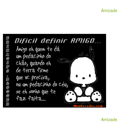
Amizade
Amizade