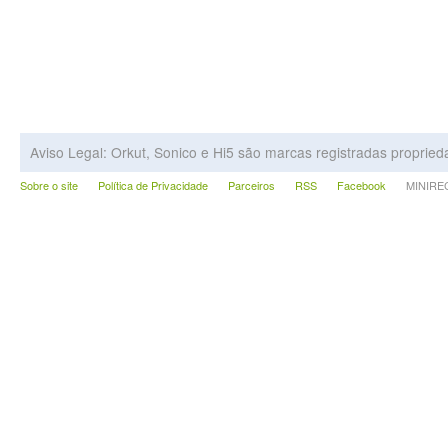
Aviso Legal: Orkut, Sonico e Hi5 são marcas registradas proprie
Sobre o site
Política de Privacidade
Parceiros
RSS
Facebook
MINIRECA