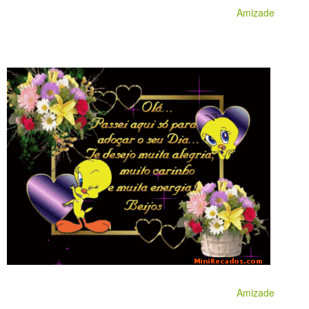
Amizade
Amizade