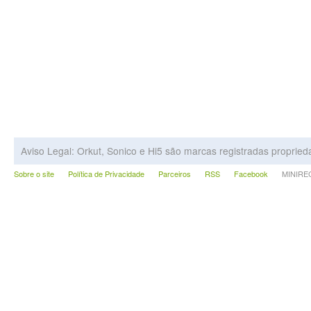
Aviso Legal: Orkut, Sonico e Hi5 são marcas registradas proprie
Sobre o site
Política de Privacidade
Parceiros
RSS
Facebook
MINIRECA