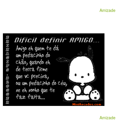
Amizade
Amizade