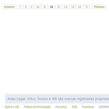
Anterior
7
8
9
10
11
12
13
14
15
16
17
Próxima
Aviso Legal: Orkut, Sonico e Hi5 são marcas registradas proprie
Sobre o site
Política de Privacidade
Parceiros
RSS
Facebook
MINIRECA