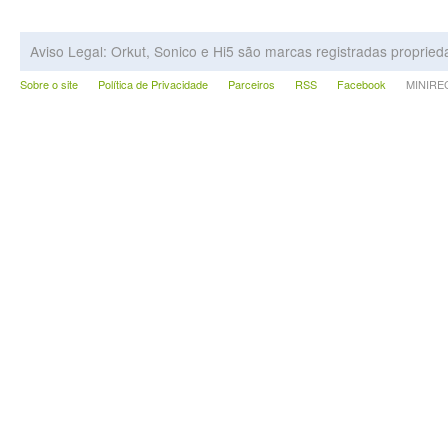
Aviso Legal: Orkut, Sonico e Hi5 são marcas registradas proprie
Sobre o site
Política de Privacidade
Parceiros
RSS
Facebook
MINIRECA