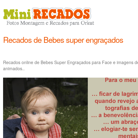
Recados de Bebes super engraçados
Recados online de Bebes Super Engraçados para Face e imagens d
animados..