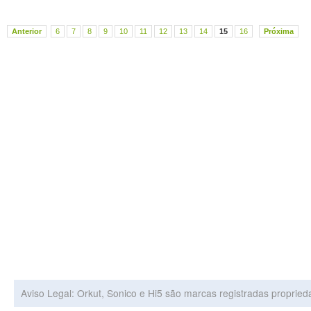
Anterior
6
7
8
9
10
11
12
13
14
15
16
Próxima
Aviso Legal: Orkut, Sonico e Hi5 são marcas registradas proprie